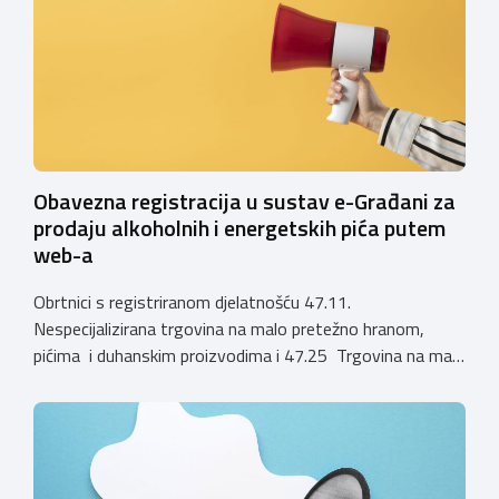
1. siječnja 2025. godine više ne mogu podnositi novi
zahtjevi za izdavanje privremenih rješenja, dok već izdana
privremena rješenja […]
Obavezna registracija u sustav e-Građani za
prodaju alkoholnih i energetskih pića putem
web-a
Obrtnici s registriranom djelatnošću 47.11.
Nespecijalizirana trgovina na malo pretežno hranom,
pićima i duhanskim proizvodima i 47.25 Trgovina na malo
pićima, koji putem webshopa prodaju alkoholna pića, pića
koja sadrže alkohol i energetska pića dužni su uskladiti
svoje poslovne procese i osigurati tehničko rješenje za
vjerodostojnu provjeru punoljetnosti kupca putem
sustava e-Građani ili putem mobilne […]