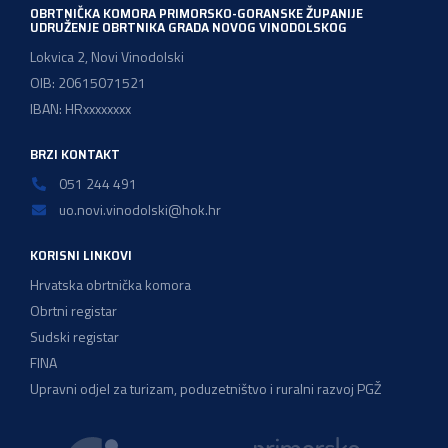
OBRTNIČKA KOMORA PRIMORSKO-GORANSKE ŽUPANIJE
UDRUŽENJE OBRTNIKA GRADA NOVOG VINODOLSKOG
Lokvica 2, Novi Vinodolski
OIB: 20615071521
IBAN: HRxxxxxxxx
BRZI KONTAKT
051 244 491
uo.novi.vinodolski@hok.hr
KORISNI LINKOVI
Hrvatska obrtnička komora
Obrtni registar
Sudski registar
FINA
Upravni odjel za turizam, poduzetništvo i ruralni razvoj PGŽ