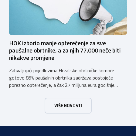
HOK izborio manje opterećenje za sve
paušalne obrtnike, a za njih 77.000 neće biti
nikakve promjene
Zahvaljujući prijedlozima Hrvatske obrtničke komore
gotovo 85% paušalnih obrtnika zadržava postojeće
porezno opterećenje, a čak 27 milijuna eura godišnje
ostat će hrvatskim obrtnicima Hrvatska obrtnička
komora pozdravlja odluku Vlade Republike Hrvatske da u
VIŠE NOVOSTI
konačnom prijedlogu poreznih izmjena prihvati ključne
prijedloge HOK-a iznesene tijekom intenzivnog dijaloga s
Ministarstvom financija. Najvažniji među njima jest
zadržavanje postojećeg modela […]