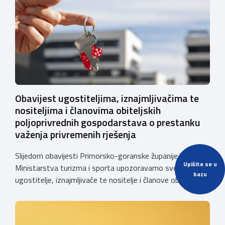
Obavijest ugostiteljima, iznajmljivačima te
nositeljima i članovima obiteljskih
poljoprivrednih gospodarstava o prestanku
važenja privremenih rješenja
Slijedom obavijesti Primorsko-goranske županije i
Upišite se u
Ministarstva turizma i sporta upozoravamo sve
bazu
ugostitelje, iznajmljivače te nositelje i članove obiteljskih
poljoprivrednih gospodarstava o prestanku važenja
privremenih rješenja izdanih sukladno Zakonu o
ugostiteljskoj djelatnosti. Ministarstvo podsjeća da se od