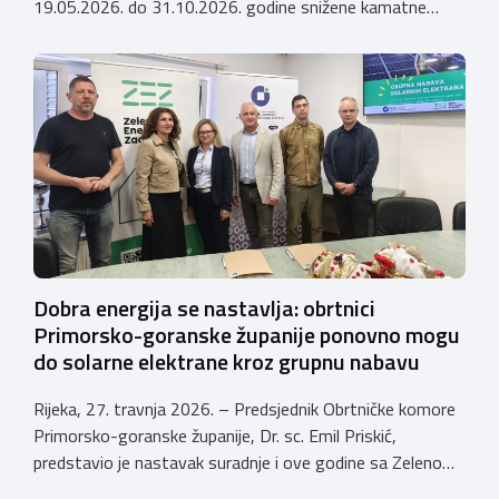
19.05.2026. do 31.10.2026. godine snižene kamatne
stope (AKCIJA do 31.10.2026.) po kreditima koje Istarska
kreditna banka Umag d.d. odobrava članovima Obrtničke
komore Primorsko-goranske županije, a temeljem
Sporazuma o poslovnoj suradnji za 2026. godinu
zaključenog 9. prosinca 2025. godine, prema sljedećem:
Krediti za namjene […]
Dobra energija se nastavlja: obrtnici
Primorsko-goranske županije ponovno mogu
do solarne elektrane kroz grupnu nabavu
Rijeka, 27. travnja 2026. – Predsjednik Obrtničke komore
Primorsko-goranske županije, Dr. sc. Emil Priskić,
predstavio je nastavak suradnje i ove godine sa Zelenom
energetskom zadrugom (ZEZ) u sklopu koje obrtnici