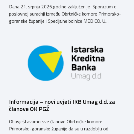
Dana 21. srpnja 2026.godine zaključen je Sporazum o
poslovnoj suradnji između Obrtničke komore Primorsko-
goranske županije i Specijalne bolnice MEDICO. U
ime Obrtničke komore Primorsko-goranske županije
sporazum je zaključio predsjednik dr.sc. Emil Priskić, a u
ime Specijalne bolnice MEDICO, v.d. ravnatelja dr.sc. Aron
Grubešić, dr.med. Sporazumom se definiraju povoljniji
uvjeti za obrtnike, članove Komore, njihove zaposlenike
te članove uže obitelji obrtnika […]
Informacija – novi uvjeti IKB Umag d.d. za
članove OK PGŽ
Obavještavamo sve članove Obrtničke komore
Primorsko-goranske županije da su u razdoblju od