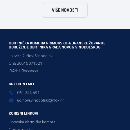
Primorsko-goranske županije mogu sudjelovati u grupnoj
VIŠE NOVOSTI
nabavi opreme solarnih elektrana te si tako osigurati
brojne pogodnosti koje povećavaju isplativost ulaganja u
vlastitu proizvodnju energije. „Danas […]
OBRTNIČKA KOMORA PRIMORSKO-GORANSKE ŽUPANIJE
UDRUŽENJE OBRTNIKA GRADA NOVOG VINODOLSKOG
Lokvica 2, Novi Vinodolski
OIB: 20615071521
IBAN: HRxxxxxxxx
BRZI KONTAKT
051 244 491
uo.novi.vinodolski@hok.hr
KORISNI LINKOVI
Hrvatska obrtnička komora
Obrtni registar